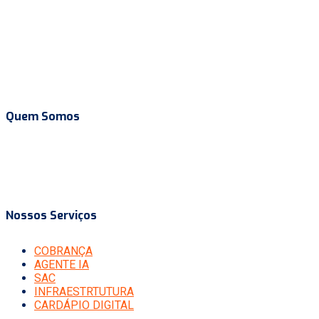
Quem Somos
Somos um parceiro estratégico dedicado ao seu sucesso a lon
confiáveis.
Nossos Serviços
COBRANÇA
AGENTE IA
SAC
INFRAESTRTUTURA
CARDÁPIO DIGITAL