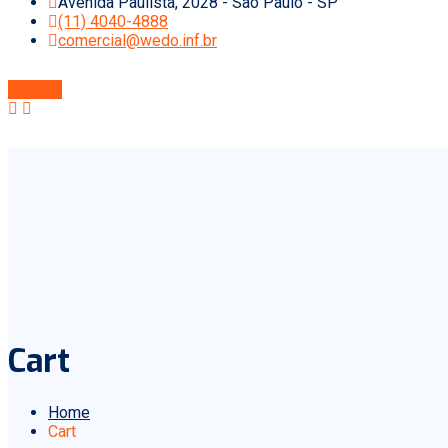
Avenida Paulista, 2028 - São Paulo - SP
(11) 4040-4888
comercial@wedo.inf.br
Contato
Cart
Home
Cart